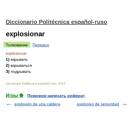
Diccionario Politécnica español-ruso
explosionar
Толкование
Перевод
explosionar
1)
взрывать
2)
взрываться
3)
подрывать
Diccionario Politécnica español-ruso
.
2014
.
Игры ⚽
Поможем написать реферат
explosión de una caldera
explosivo de seguridad