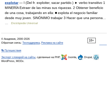
explotar
— I (Del fr. exploiter, sacar partido.) ► verbo transitivo 1
MINERÍA Extraer de las minas sus riquezas. 2 Obtener beneficio
de una cosa, trabajando en ella: ■ explota el negocio familiar
desde muy joven. SINÓNIMO trabajar 3 Hacer que una persona…
…
Enciclopedia Universal
© Академик, 2000-2026
18+
Обратная связь:
Техподдержка
,
Реклама на сайте
👣 Путешествия
Экспорт словарей на сайты
, сделанные на PHP,
Joomla,
Drupal,
WordPress, MODx.