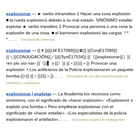
explosionar
— ► verbo intransitivo 1 Hacer una cosa explosión:
■ la rueda explosionó debido a su mal estado. SINÓNIMO estallar
explotar ► verbo transitivo 2 Provocar una persona o una cosa la
explosión de una cosa: ■ el barrenero explosionó las cargas. * *
*… …
Enciclopedia Universal
explosionar
— {{＃}}{{LM E17089}}{{〓}} {{ConjE17089}}
{{＼}}CONJUGACIÓN{{／}}{{SynE17534}} {{［}}explosionar{{］}}
‹ex·plo·sio·nar› {{《}}▍ v.{{》}} {{＜}}1{{＞}} Provocar una
explosión: • Los artificieros de la Policía explosionaron un paquete
bomba.{{○}} {{＜}}2{{＞}}… …
Diccionario de uso del español actual con
sinónimos y antónimos
explosionar / explotar
— La Academia los reconoce como
sinónimos, con el significado de «hacer explosión»: «Explosionó o
explotó una bomba.» Pero empléese explosionar con el
significado de «hacer estallar»: «Los especialistas de la policía
explosionaron el artefacto»… …
Diccionario español de neologismos