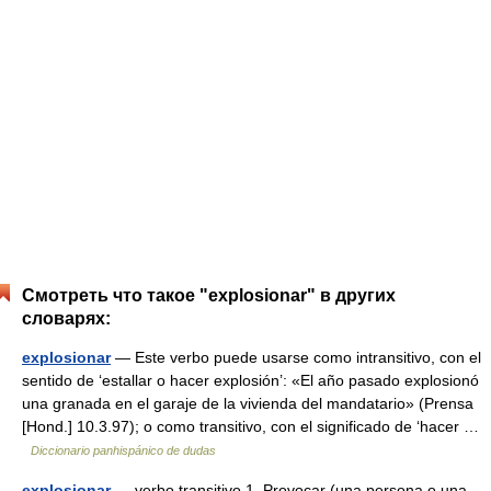
Смотреть что такое "explosionar" в других
словарях:
explosionar
— Este verbo puede usarse como intransitivo, con el
sentido de ‘estallar o hacer explosión’: «El año pasado explosionó
una granada en el garaje de la vivienda del mandatario» (Prensa
[Hond.] 10.3.97); o como transitivo, con el significado de ‘hacer …
Diccionario panhispánico de dudas
explosionar
— verbo transitivo 1. Provocar (una persona o una